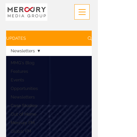
UPDATES
Newsletters
MMG's Blog
Features
Events
Opportunities
Newsletters
Case Studies
Out of Home
Mercury FM
Global FM