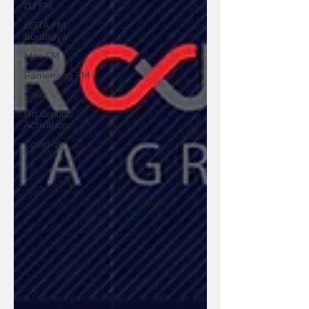
DJ FM
KOTA FM
Surabaya
Mas FM
Pamenang FM
Onair
On Ground
Activation
Covid-19