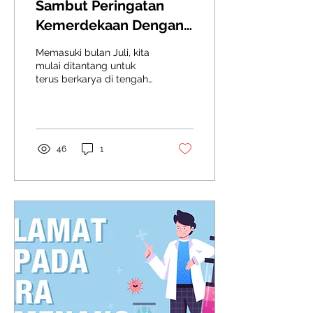
Sambut Peringatan
Kemerdekaan Dengan
Adaptasi Kebiasaan
Memasuki bulan Juli, kita
Baru
mulai ditantang untuk
terus berkarya di tengah
aturan kesehatan untuk
adaptasi kebiasaan baru.
Maka dari itu...
46
1