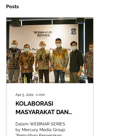
Posts
Apr 5, 2021
∙
1
min
KOLABORASI
MASYARAKAT DAN
PEMERINTAH KOTA
Dalam WEBINAR SERIES
DEMI KEBANGKITAN
by Mercury Media Group:
“Pemulihan Pergerakan