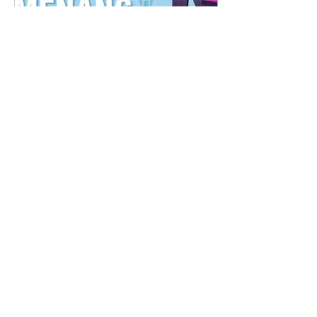
Jul 19, 2020
∙
1
min
Pemenang Survey
Dampak COVID-19 di
Jawa Timur
Selamat kepada para
pemenang! Andi Setiawan
- '082234851xxx / Kota
Surabaya Emila Fitria Nan
Arif - '089654435xxx /
Kab. Sidoarjo...
79
1
Load More