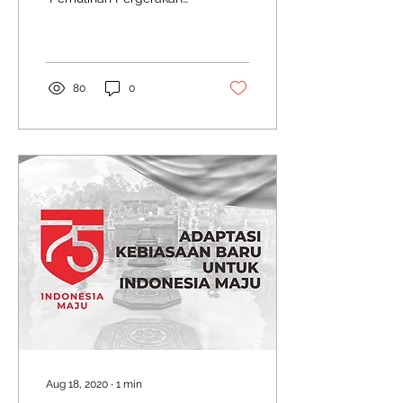
EKONOMI
Ekonomi Kota Surabaya
di Masa Pandemi” yang
diselenggarakan di...
80
0
Aug 18, 2020
∙
1
min