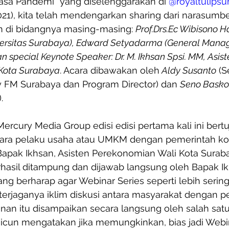
asa Pandemi” yang diselenggarakan di 
@royaltulipsu
21), kita telah mendengarkan sharing dari narasumbe
 di bidangnya masing-masing: 
Prof.Drs.Ec Wibisono H
versitas Surabaya), Edward Setyadarma (General Manag
 special Keynote Speaker: Dr. M. Ikhsan Spsi. MM, Asist
Kota Surabaya
. Acara dibawakan oleh
 Aldy Susanto
 (S
 FM Surabaya dan Program Director) dan 
Seno Basko
.
ercury Media Group edisi edisi pertama kali ini bert
a pelaku usaha atau UMKM dengan pemerintah kot
 Bapak Ikhsan, Asisten Perekonomian Wali Kota Surab
rhasil ditampung dan dijawab langsung oleh Bapak Ik
g berharap agar Webinar Series seperti lebih sering 
terjaganya iklim diskusi antara masyarakat dengan 
inan itu disampaikan secara langsung oleh salah sat
icun mengatakan jika memungkinkan, bias jadi Webin