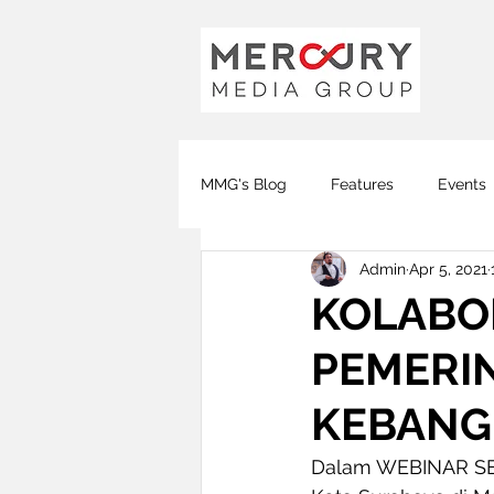
MMG's Blog
Features
Events
Admin
Apr 5, 2021
Global FM
DJ FM
KOTA
KOLABO
PEMERI
Covid-19
KEBANG
Dalam WEBINAR SER