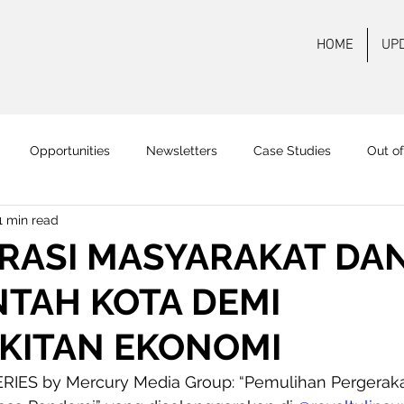
HOME
UP
Opportunities
Newsletters
Case Studies
Out o
1 min read
 FM Surabaya
Mas FM
Pamenang FM
Onair
On
RASI MASYARAKAT DA
NTAH KOTA DEMI
KITAN EKONOMI
IES by Mercury Media Group: “Pemulihan Pergerak