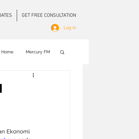
DATES
GET FREE CONSULTATION
Log In
f Home
Mercury FM
 Ground Activation
N
an Ekonomi 