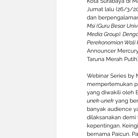
Kota Surabaya di M
Jumat lalu (26/3/20
dan berpengalaman
Msi (Guru Besar Uni
Media Group). Dengan
Perekonomian Wali 
Announcer Mercury
Taruna Merah Putih)
Webinar Series by M
mempertemukan par
yang diwakili oleh
unek-unek
 yang be
banyak audience yan
dilaksanakan demi 
kepentingan. Keing
bernama Paicun. Pa