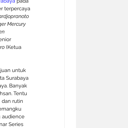
rabaya
 pada 
r terpercaya 
ardjopranoto 
er Mercury 
en 
enior 
ro
 (Ketua 
ujuan untuk 
a Surabaya 
aya. Banyak 
hsan. Tentu 
dan rutin 
pemangku 
u audience 
ar Series 