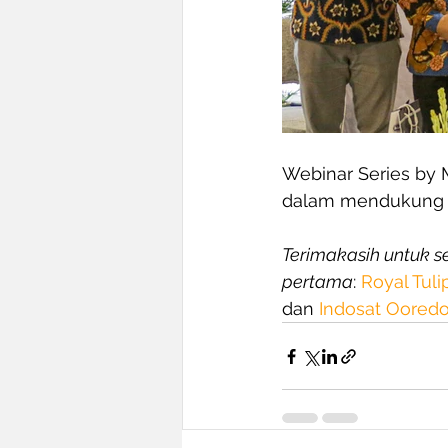
Webinar Series by 
dalam mendukung k
Terimakasih untuk 
pertama
: 
Royal Tul
dan 
Indosat Oored