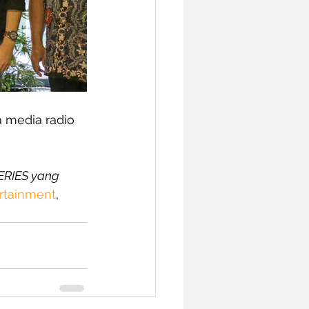
 media radio 
RIES yang 
rtainment
, 