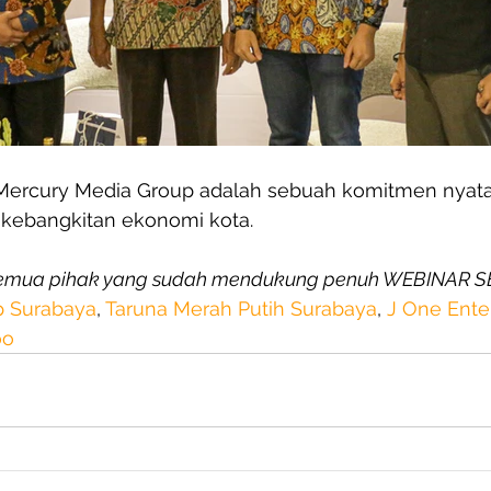
Mercury Media Group adalah sebuah komitmen nyata
ebangkitan ekonomi kota.
semua pihak yang sudah mendukung penuh WEBINAR SE
ip Surabaya
, 
Taruna Merah Putih Surabaya
, 
J One Ente
oo