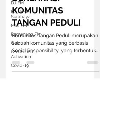
DJ FM
KOMUNITAS
KOTA FM
Surabaya
TANGAN PEDULI
Mas FM
Pamenang FM
Komunitas Tangan Peduli merupakan
sebuah komunitas yang berbasis
Onair
Social Responsibility, yang terbentuk
On Ground
Activation
karena komitmen antara Radio...
Covid-19
Follow us on
© 2022 by Mercury Media Group