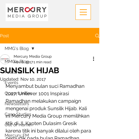
Post
MMG's Blog
Mercury Media Group
MMG's Blog
Nov 6, 2017
1 min read
SUNSILK HIJAB
Features
Updated:
Nov 10, 2017
Events
Menyambut bulan suci Ramadhan 
Opportunities
2017, Unilever 1001 Inspirasi 
Ramadhan melakukan campaign 
Newsletters
mengenai produk Sunsilk Hijab. Kali 
Case Studies
ini Mercury Media Group memilihkan 
titik di Jl. Kapten Dulasim Gresik 
Out of Home
karena titik ini banyak dilalui oleh para 
Mercury FM
pemudik pada bulan Ramadhan. 