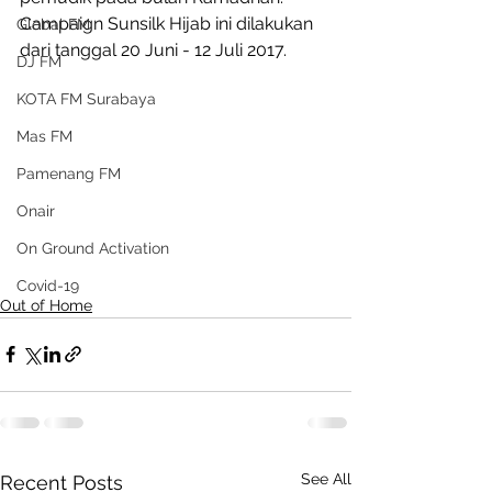
Campaign Sunsilk Hijab ini dilakukan 
Global FM
dari tanggal 20 Juni - 12 Juli 2017.
DJ FM
KOTA FM Surabaya
Mas FM
Pamenang FM
Onair
On Ground Activation
Covid-19
Out of Home
See All
Recent Posts