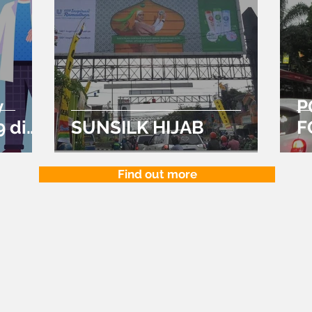
y
P
 di
SUNSILK HIJAB
F
Find out more