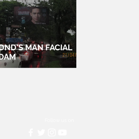
OND'S MAN FACIAL
OAM
Follow us on