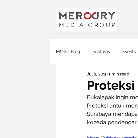
MMG's Blog
Features
Events
Jul 3, 2019
1 min read
Global FM
DJ FM
KOTA
Proteksi
Bukalapak ingin me
Covid-19
Proteksi untuk men
Surabaya mendapat
kepada pendengar r