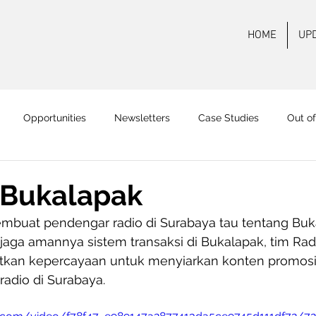
HOME
UP
Opportunities
Newsletters
Case Studies
Out o
 FM Surabaya
Mas FM
Pamenang FM
Onair
On
 Bukalapak
mbuat pendengar radio di Surabaya tau tentang Buk
jaga amannya sistem transaksi di Bukalapak, tim Ra
kan kepercayaan untuk menyiarkan konten promosi
adio di Surabaya.