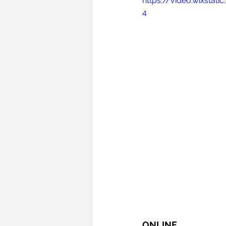
https://video.wixsta
4
ONLINE