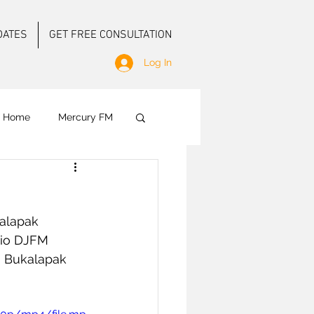
DATES
GET FREE CONSULTATION
Log In
f Home
Mercury FM
 Ground Activation
alapak 
dio DJFM 
 Bukalapak 