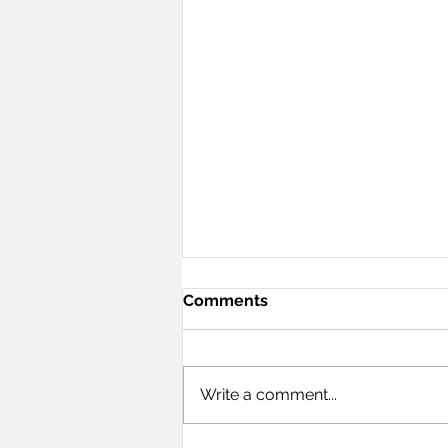
Comments
Going Forward
Write a comment...