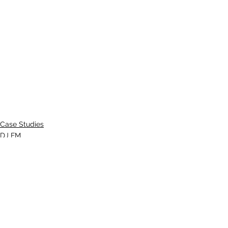
Case Studies
DJ FM
On Ground Activation
See All