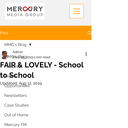
Post
MMG's Blog
Admin
MMG's Blog
May 25, 2019
1 min read
FAIR & LOVELY - School
Features
to School
Events
Updated:
Aug 12, 2019
Opportunities
Newsletters
Case Studies
Out of Home
Mercury FM