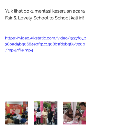
Yuk lihat dokumentasi keseruan acara 
Fair & Lovely School to School kali ini!
https://video.wixstatic.com/video/3227f0_b
38bad5b90684e0f91c1908b1fd2b9f5/720p
/mp4/file.mp4