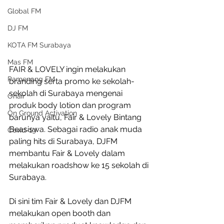
Global FM
DJ FM
KOTA FM Surabaya
Mas FM
FAIR & LOVELY ingin melakukan 
Pamenang FM
branding serta promo ke sekolah-
sekolah di Surabaya mengenai 
Onair
produk body lotion dan program 
On Ground Activation
barunya yaitu, Fair & Lovely Bintang 
Beasiswa. Sebagai radio anak muda 
Covid-19
paling hits di Surabaya, DJFM 
membantu Fair & Lovely dalam 
melakukan roadshow ke 15 sekolah di 
Surabaya.
Di sini tim Fair & Lovely dan DJFM 
melakukan open booth dan 