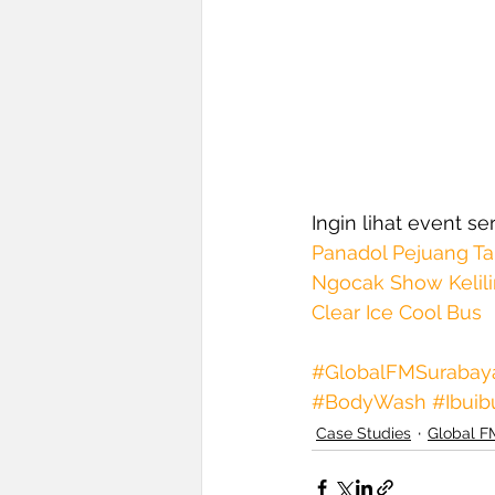
Ingin lihat event s
Panadol Pejuang T
Ngocak Show Keli
Clear Ice Cool Bus
#GlobalFMSurabay
#BodyWash
#Ibuib
Case Studies
Global F