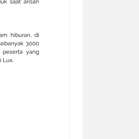
k saat arisan 
m hiburan, di 
sebanyak 3000 
 peserta yang 
 Lux.