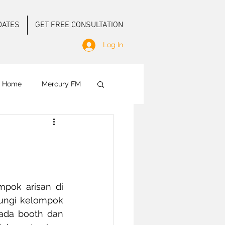
DATES
GET FREE CONSULTATION
Log In
f Home
Mercury FM
 Ground Activation
ok arisan di 
ungi kelompok 
ada booth dan 