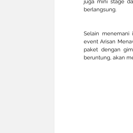
juga mini stage d
berlangsung.
Selain menemani i
event Arisan Menaw
paket dengan gimm
beruntung, akan me