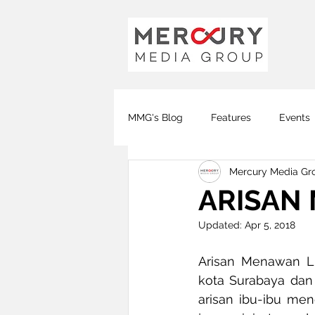
MMG's Blog
Features
Events
Mercury Media Gr
Global FM
DJ FM
KOTA
ARISAN
Updated:
Apr 5, 2018
Covid-19
Arisan Menawan L
kota Surabaya dan 
arisan ibu-ibu men