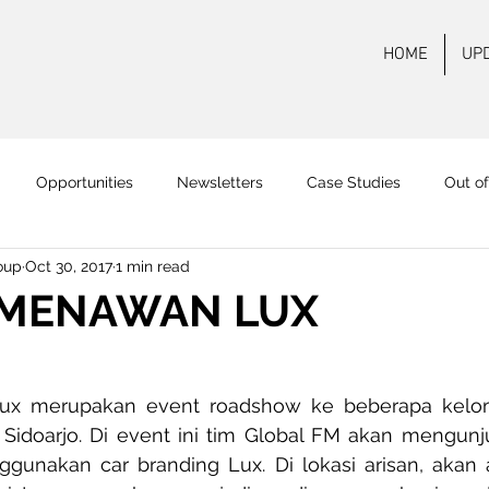
HOME
UP
Opportunities
Newsletters
Case Studies
Out o
oup
Oct 30, 2017
1 min read
 FM Surabaya
Mas FM
Pamenang FM
Onair
On
 MENAWAN LUX
ux merupakan event roadshow ke beberapa kelomp
Sidoarjo. Di event ini tim Global FM akan mengunj
ggunakan car branding Lux. Di lokasi arisan, akan 