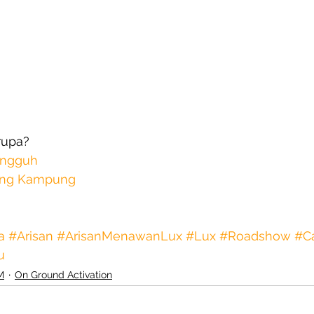
erupa?
angguh
ling Kampung
a
#Arisan
#ArisanMenawanLux
#Lux
#Roadshow
#C
u
M
On Ground Activation