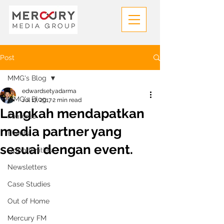
Post
MMG's Blog
edwardsetyadarma
MMG's Blog
Jul 17, 2017
2 min read
Langkah mendapatkan
Features
media partner yang
Events
sesuai dengan event.
Opportunities
Newsletters
Case Studies
Out of Home
Mercury FM