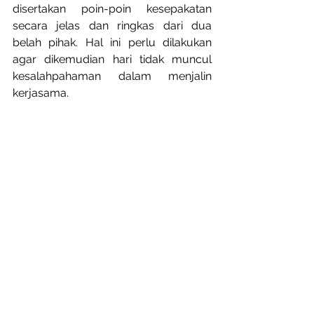
disertakan poin-poin kesepakatan 
secara jelas dan ringkas dari dua 
belah pihak. Hal ini perlu dilakukan 
agar dikemudian hari tidak muncul 
kesalahpahaman dalam menjalin 
kerjasama.
Source:
http://www.bitebrands.co/2017/05/ti
ps-cara-cari-media-partner-event-
tepat-terbaik.html
Media
event
event promotion
event marketing
media partner
Features