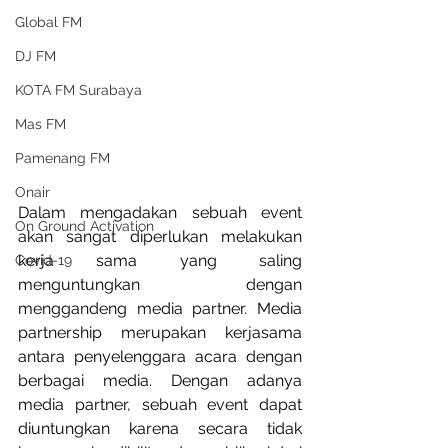
Global FM
DJ FM
KOTA FM Surabaya
Mas FM
Pamenang FM
Onair
Dalam mengadakan sebuah event 
On Ground Activation
akan sangat diperlukan melakukan 
kerja sama yang saling 
Covid-19
menguntungkan dengan 
menggandeng media partner. Media 
partnership merupakan kerjasama 
antara penyelenggara acara dengan 
berbagai media. Dengan adanya 
media partner, sebuah event dapat 
diuntungkan karena secara tidak 