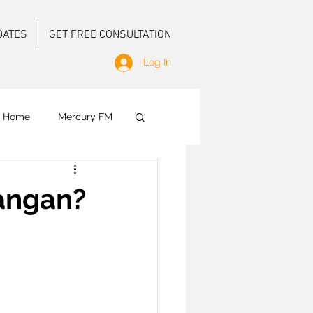
DATES
GET FREE CONSULTATION
Log In
f Home
Mercury FM
 Ground Activation
uangan?