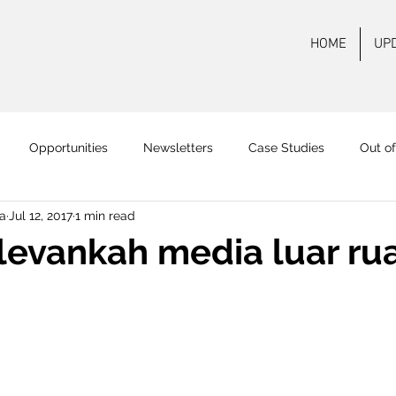
HOME
UP
Opportunities
Newsletters
Case Studies
Out o
a
Jul 12, 2017
1 min read
 FM Surabaya
Mas FM
Pamenang FM
Onair
On
levankah media luar r