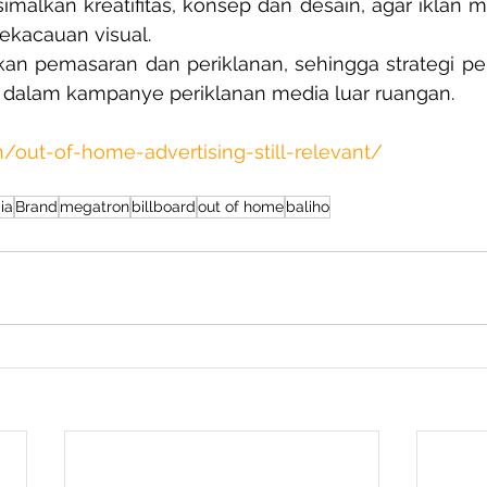
malkan kreatifitas, konsep dan desain, agar iklan m
ekacauan visual.  
an pemasaran dan periklanan, sehingga strategi pe
dalam kampanye periklanan media luar ruangan. 
m/out-of-home-advertising-still-relevant/
ia
Brand
megatron
billboard
out of home
baliho