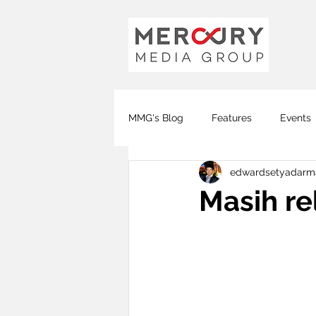
MMG's Blog
Features
Events
edwardsetyadarm
Global FM
DJ FM
KOTA
Masih re
Covid-19