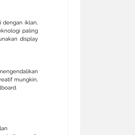
 dengan iklan, 
nologi paling 
akan display 
engendalikan 
atif mungkin, 
lboard.
an  