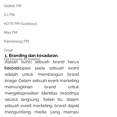
Global FM
DJ FM
KOTA FM Surabaya
Mas FM
Pamenang FM
Onair
1. Branding dan kesadaran.
On Ground Activation
Alasan kunci sebuah brand harus 
berpartisipasi pada sebuah event 
Covid-19
adalah untuk membangun brand 
image. Dalam sebuah event marketing 
memungkinan brand untuk 
mengekspresikan identitas brandnya 
secara langsung. Selain itu, dalam 
sebuah event marketing, brand dapat 
mengundang media yang mampu 