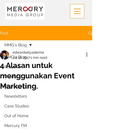
Post
MMG's Blog
edwardsetyadarma
MMG's Blog
Jul 12, 2017
1 min read
4 Alasan untuk
Features
menggunakan Event
Events
Marketing.
Opportunities
Newsletters
Case Studies
Out of Home
Mercury FM