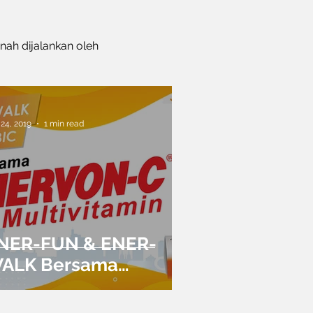
nah dijalankan oleh
 24, 2019
1 min read
NER-FUN & ENER-
ALK Bersama
NERVON-C
ultivitamin