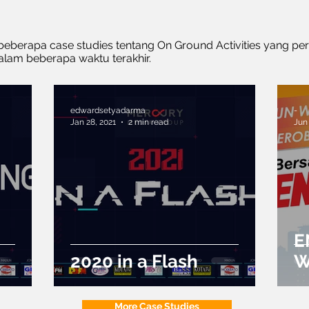
eberapa case studies tentang On Ground Activities yang per
lam beberapa waktu terakhir.
edwardsetyadarma
-
Jan 28, 2021
2 min read
Jun
E
2020 in a Flash
W
E
M
More Case Studies