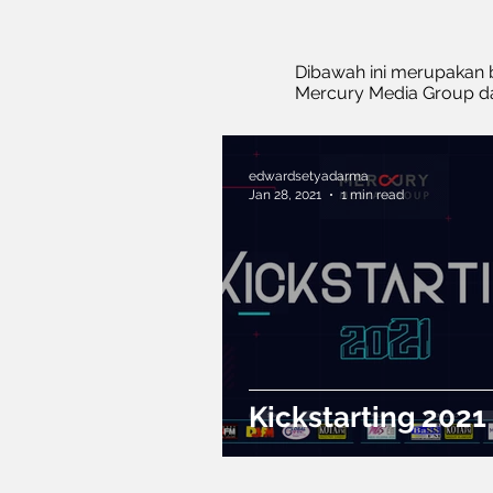
Dibawah ini merupakan b
Mercury Media Group da
edwardsetyadarma
Jan 28, 2021
1 min read
Kickstarting 2021